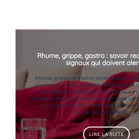
Allergies saisonnières : se prépare
démarre
Les allergies saisonnières reviennent s
moment chaque année et peuvent gâcher pl
si l’on attend l’apparition des symptômes
préparer en amont permet généralemen
l’intensité des crises, d’améliorer le confor
de limiter la fatigue liée…
LIRE LA SUITE