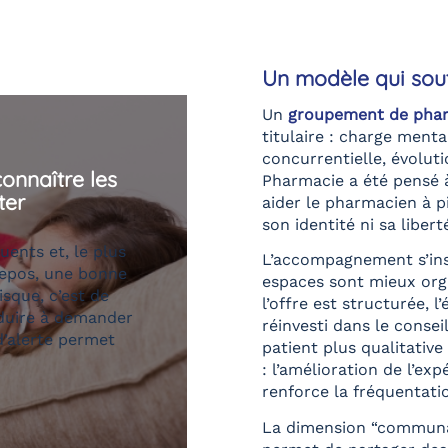
Un modèle qui sout
Un
groupement de phar
titulaire : charge menta
concurrentielle, évolut
r avant que ça
Pharmacie a été pensé à
aider le pharmacien à p
son identité ni sa libert
ouvent au même
L’accompagnement s’insc
usieurs semaines
espaces sont mieux orga
 pour agir. Se
l’offre est structurée, 
t de réduire
réinvesti dans le conseil
t au quotidien et
patient plus qualitativ
: l’amélioration de l’ex
renforce la fréquentati
La dimension “communau