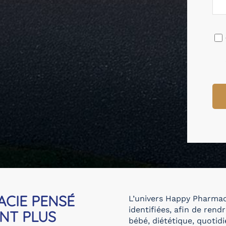
CIE PENSÉ
L’univers Happy Pharmaci
identifiées, afin de rend
NT PLUS
bébé, diététique, quotidi