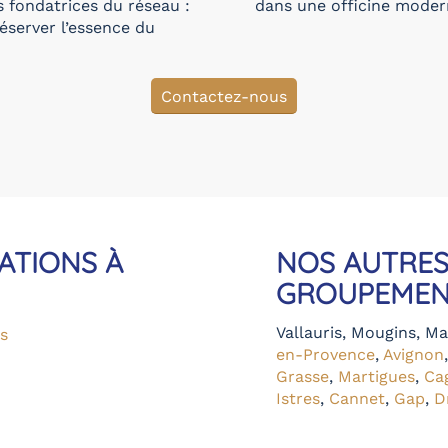
 fondatrices du réseau :
dans une officine moder
préserver l’essence du
Contactez-nous
ATIONS À
NOS AUTRES
GROUPEMEN
Vallauris
,
Mougins
,
Ma
s
en-Provence
,
Avignon
Grasse
,
Martigues
,
Ca
Istres
,
Cannet
,
Gap
,
D