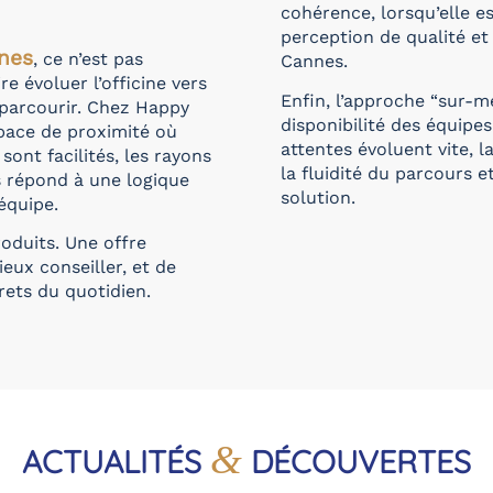
cohérence, lorsqu’elle 
perception de qualité et
nes
, ce n’est pas
Cannes.
e évoluer l’officine vers
Enfin, l’approche “sur-me
à parcourir. Chez Happy
disponibilité des équipes
pace de proximité où
attentes évoluent vite, l
nt facilités, les rayons
la fluidité du parcours 
es répond à une logique
solution.
équipe.
roduits. Une offre
eux conseiller, et de
ets du quotidien.
&
ACTUALITÉS
DÉCOUVERTES