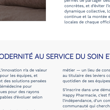
permet de partager des 
concrètes, et d’éviter l’
dynamique collective, lo
continue et la montée e
locales de chaque offici
DERNITÉ AU SERVICE DU SOIN E
innovation n’a de valeur
métier — un lieu de cons
 pour les équipes, et
au titulaire des leviers 
ent des solutions pensées
quotidien de ses équipes
télémédecine pour
S’inscrire dans une dém
iques pour des rayons
Happy Pharmacie, c’est f
apables d’évoluer selon
l’indépendance, d’un con
communauté qui cherche 