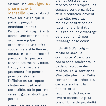
bien structurée, les
enseigne de
Choisir une
repères sont simples, les
pharmacie à
espaces sont organisés,
Marseille
, c’est d’abord
et la circulation devient
travailler sur ce que le
naturelle. Résultat :
patient perçoit
moins d’hésitations en
immédiatement :
rayon, une orientation
l’accueil, l’atmosphère, la
plus rapide, et davantage
clarté. Une officine peut
de disponibilité pour
avoir une équipe
l’échange et le conseil.
excellente et une offre
L’identité d’enseigne
solide, mais si le lieu est
renforce aussi la
confus, froid ou difficile à
continuité. Quand les
parcourir, la qualité du
codes sont cohérents, le
service est moins visible.
patient retrouve des
Happy Pharmacie a
repères, et la confiance
justement été pensée
s’installe plus vite. Cette
pour transformer
confiance est précieuse,
l’officine en un espace
car elle soutient la
chaleureux, lisible et
fidélité et la
accessible, où le patient
recommandation, deux
se sent guidé plutôt que
leviers essentiels pour
perdu.
une officine de proximité
Cette lisibilité n’est pas