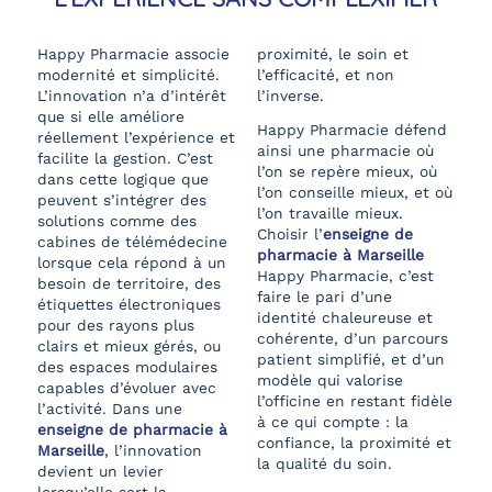
Happy Pharmacie associe
proximité, le soin et
modernité et simplicité.
l’efficacité, et non
L’innovation n’a d’intérêt
l’inverse.
que si elle améliore
Happy Pharmacie défend
réellement l’expérience et
ainsi une pharmacie où
facilite la gestion. C’est
l’on se repère mieux, où
dans cette logique que
l’on conseille mieux, et où
peuvent s’intégrer des
l’on travaille mieux.
solutions comme des
Choisir l’
enseigne de
cabines de télémédecine
pharmacie à Marseille
lorsque cela répond à un
Happy Pharmacie, c’est
besoin de territoire, des
faire le pari d’une
étiquettes électroniques
identité chaleureuse et
pour des rayons plus
cohérente, d’un parcours
clairs et mieux gérés, ou
patient simplifié, et d’un
des espaces modulaires
modèle qui valorise
capables d’évoluer avec
l’officine en restant fidèle
l’activité. Dans une
à ce qui compte : la
enseigne de pharmacie à
confiance, la proximité et
Marseille
, l’innovation
la qualité du soin.
devient un levier